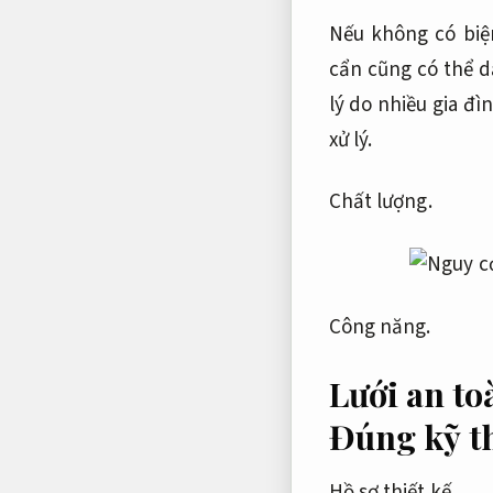
Nếu không có biệ
cẩn cũng có thể 
lý do nhiều gia đì
xử lý.
Chất lượng.
Công năng.
Lưới an to
Đúng kỹ t
Hồ sơ thiết kế.