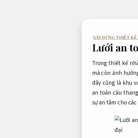
Bỏ
qua
nội
dung
XÂY DỰNG THIẾT KẾ
Lưới an t
Trong thiết kế nhà
mà còn ảnh hưởng 
đây cũng là khu v
an toàn cầu thang
sự an tâm cho các 