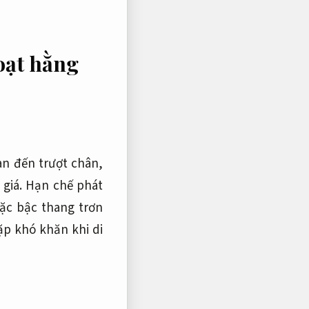
oạt hằng
an đến trượt chân,
 giá.
Hạn chế phát
ặc bậc thang trơn
gặp khó khăn khi di