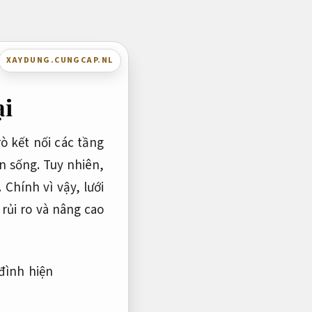
XAYDUNG.CUNGCAP.NL
ại
rò kết nối các tầng
n sống. Tuy nhiên,
Chính vì vậy, lưới
rủi ro và nâng cao