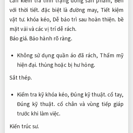
cần kiểm tra tình trạng dòng sản phẩm,
Bền
với thời tiết.
đặc biệt là đường may,
Tiết kiệm
vật tư.
khóa kéo,
Dễ bảo trì sau hoàn thiện.
bề
mặt vải và các vị trí dễ rách.
Báo giá.
Bảo hành rõ ràng.
Không sử dụng quần áo đã rách,
Thẩm mỹ
hiện đại.
thủng hoặc bị hư hỏng.
Sắt thép.
Kiểm tra kỹ khóa kéo,
Đúng kỹ thuật.
cổ tay,
Đúng kỹ thuật.
cổ chân và vùng tiếp giáp
trước khi làm việc.
Kiến trúc sư.