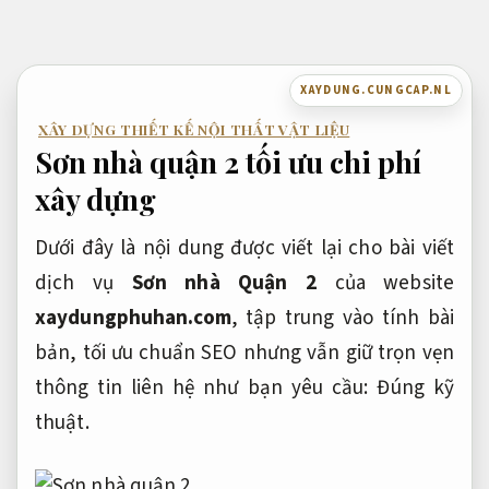
Bỏ
qua
nội
XAYDUNG.CUNGCAP.NL
dung
XÂY DỰNG THIẾT KẾ NỘI THẤT VẬT LIỆU
Sơn nhà quận 2 tối ưu chi phí
xây dựng
Dưới đây là nội dung được viết lại cho bài viết
dịch vụ
Sơn nhà Quận 2
của website
xaydungphuhan.com
, tập trung vào tính bài
bản, tối ưu chuẩn SEO nhưng vẫn giữ trọn vẹn
thông tin liên hệ như bạn yêu cầu:
Đúng kỹ
thuật.