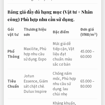
Bảng giá đầy đủ hạng mục (Vật tư + Nhân
công)
Phù hợp nhu cầu sử dụng.
Gói
Thương hiệu
Đơn giá
Đặc điểm
vật tư
sơn
(VNĐ/m²)
Mức giá dễ
Maxilite,
Phù
tiếp cận,
Vật
Phổ
45.000 –
hợp nhu cầu
liệu đạt
Thông
60.000
sử dụng.
Expo
chuẩn.
màu
sắc cơ bản
Chống nấm
Jotun
mốc,
Phù hợp
Tiêu
Essence,
Giám
65.000 –
nhu cầu sử
Chuẩn
sát chặt chẽ.
80.000
dụng.
lau
Dulux Inspire
chùi nhẹ
Kháng khuẩn,